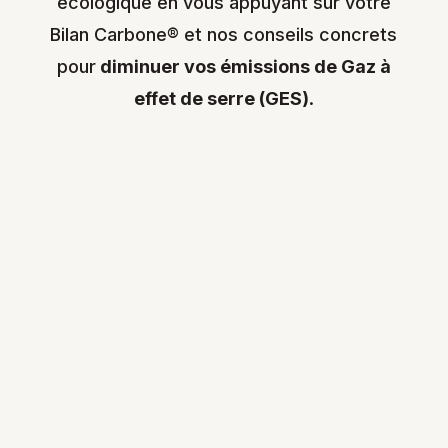
écologique en vous appuyant sur votre
Bilan Carbone® et nos conseils concrets
pour
diminuer vos émissions de Gaz à
effet de serre (GES)
.
Climat
La prise en compte du changement
climatique est un enjeu fort pour l
’image
et le développement économique
de
votre organisation. Nous vous aidons à
chaque étape de votre
stratégie bas