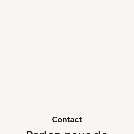
sympathique et à l’écoute. Au
plaisir pour une prochaine
collaboration.
Franck Anjeaux
CEO
,
AXYN Robotique
Contact