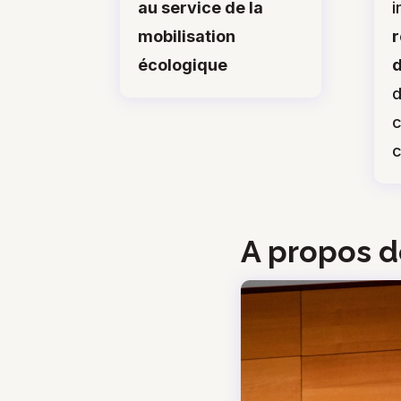
au service de la
i
mobilisation
r
écologique
d
d
c
A propos d