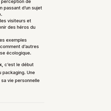
 perception de
en passant d’un sujet
e.
les visiteurs et
enir des héros du
des exemples
, comment d’autres
ose écologique.
k,
c’est le début
du packaging. Une
s sa vie personnelle