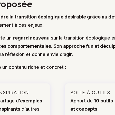
proposée
dre la transition écologique désirable grâce au de
tement à ces enjeux.
rte un
regard nouveau
sur la transition écologique e
nces comportementales
. Son
approche fun et déculp
 la réflexion et donne envie d’agir.
e un contenu riche et concret :
INSPIRATION
BOITE À OUTILS
artage d’
exemples
Apport de
10 outils
nspirants
d’autres
et concepts