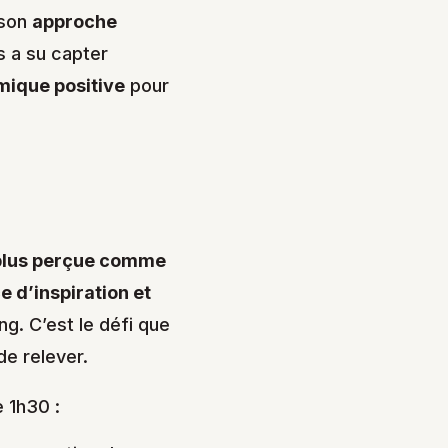
 son
approche
s a su capter
mique positive
pour
t plus perçue comme
 d’inspiration et
ng. C’est le défi que
de relever.
 1h30 :