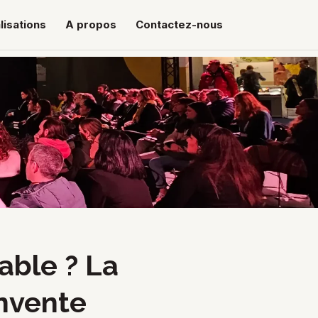
lisations
A propos
Contactez-nous
able ? La
invente