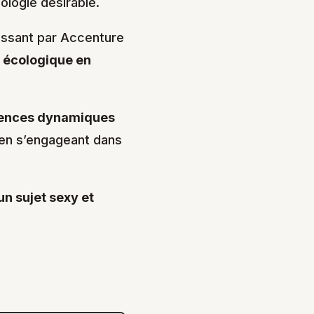
ologie désirable.
assant par Accenture
n écologique en
ences dynamiques
 en s’engageant dans
un sujet sexy et